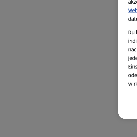
akz
Web
dat
Du 
ind
nac
jed
Ein
ode
wir
akt
wer
Weit
Dat
Übe