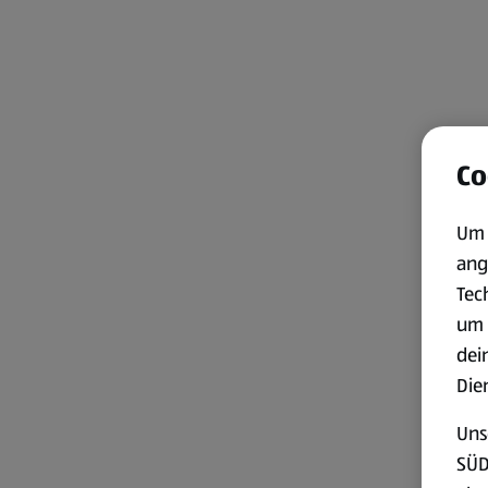
Co
Um 
ang
Tec
um 
dei
Die
Uns
SÜD