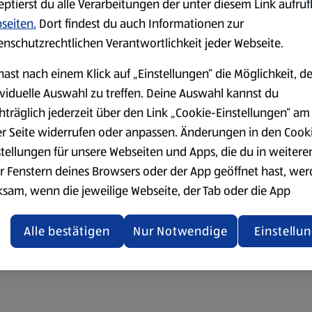
eptierst du alle Verarbeitungen der unter diesem Link aufru
seiten.
Dort findest du auch Informationen zur
enschutzrechtlichen Verantwortlichkeit jeder Webseite.
hast nach einem Klick auf „Einstellungen“ die Möglichkeit, d
ividuelle Auswahl zu treffen. Deine Auswahl kannst du
hträglich jederzeit über den Link „Cookie-Einstellungen“ am
er Seite widerrufen oder anpassen. Änderungen in den Cook
stellungen für unsere Webseiten und Apps, die du in weitere
r Fenstern deines Browsers oder der App geöffnet hast, we
ksam, wenn die jeweilige Webseite, der Tab oder die App
ualisiert oder geschlossen und anschließend wieder geöffne
den.
Alle bestätigen
Nur Notwendige
Einstellu
ere Informationen stellen wir dir in unserer
enschutzerklärung zur Verfügung.
rsicht der Webseitenbetreiber und Datenschutzerklärungen