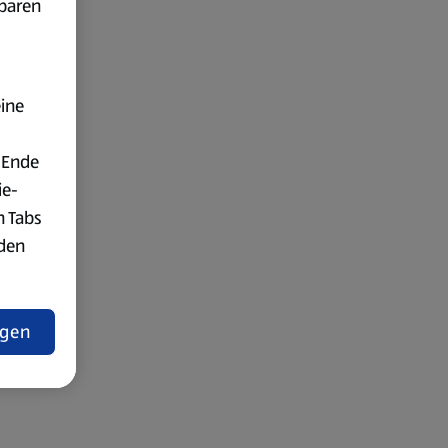
fbaren
eine
 Ende
ie-
n Tabs
rden
t
ngen