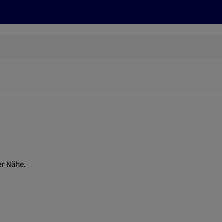
Rezepte und Tipps
Nachhaltigkeit
ALDI Services
er Nähe.