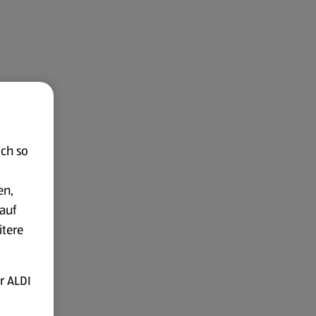
ich so
en,
auf
itere
r ALDI