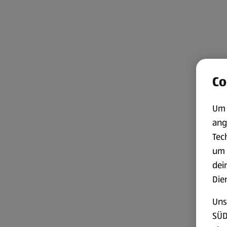
Co
Um 
ang
Tec
um 
dei
Die
Uns
SÜD