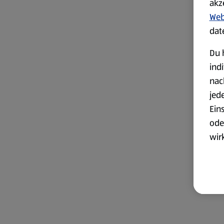
akz
Web
dat
Du 
ind
nac
jed
Ein
ode
wir
akt
wer
Weit
Dat
Übe