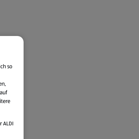
ich so
en,
auf
itere
r ALDI