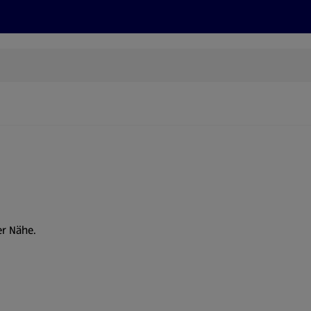
Rezepte und Tipps
Nachhaltigkeit
ALDI Services
er Nähe.