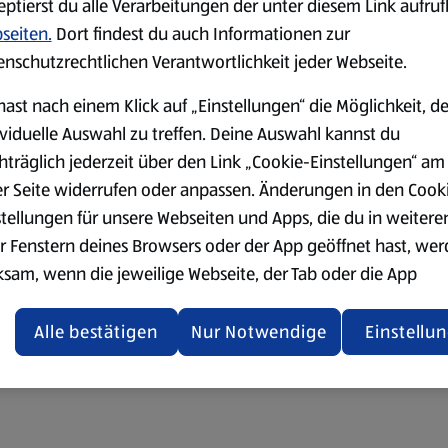
eptierst du alle Verarbeitungen der unter diesem Link aufru
seiten.
Dort findest du auch Informationen zur
enschutzrechtlichen Verantwortlichkeit jeder Webseite.
hast nach einem Klick auf „Einstellungen“ die Möglichkeit, d
ividuelle Auswahl zu treffen. Deine Auswahl kannst du
hträglich jederzeit über den Link „Cookie-Einstellungen“ am
er Seite widerrufen oder anpassen. Änderungen in den Cook
stellungen für unsere Webseiten und Apps, die du in weitere
r Fenstern deines Browsers oder der App geöffnet hast, we
ksam, wenn die jeweilige Webseite, der Tab oder die App
ualisiert oder geschlossen und anschließend wieder geöffne
den.
Alle bestätigen
Nur Notwendige
Einstellu
ere Informationen stellen wir dir in unserer
enschutzerklärung zur Verfügung.
rsicht der Webseitenbetreiber und Datenschutzerklärungen