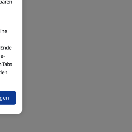
fbaren
eine
 Ende
ie-
n Tabs
rden
t
ngen