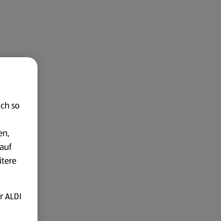
ich so
en,
auf
itere
r ALDI