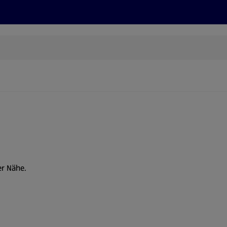
Rezepte und Tipps
Nachhaltigkeit
ALDI Services
er Nähe.