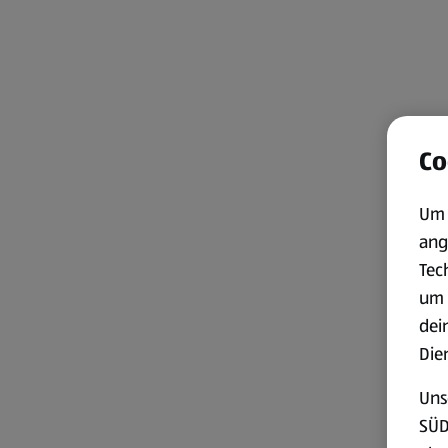
Co
Um 
ang
Tec
um 
dei
Die
Uns
SÜD