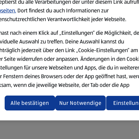
eptierst du alle Verarbeitungen der unter diesem Link aufru
seiten.
Dort findest du auch Informationen zur
enschutzrechtlichen Verantwortlichkeit jeder Webseite.
hast nach einem Klick auf „Einstellungen“ die Möglichkeit, d
ividuelle Auswahl zu treffen. Deine Auswahl kannst du
hträglich jederzeit über den Link „Cookie-Einstellungen“ am
er Seite widerrufen oder anpassen. Änderungen in den Cook
stellungen für unsere Webseiten und Apps, die du in weitere
r Fenstern deines Browsers oder der App geöffnet hast, we
ksam, wenn die jeweilige Webseite, der Tab oder die App
ualisiert oder geschlossen und anschließend wieder geöffne
den.
Alle bestätigen
Nur Notwendige
Einstellu
ere Informationen stellen wir dir in unserer
enschutzerklärung zur Verfügung.
rsicht der Webseitenbetreiber und Datenschutzerklärungen