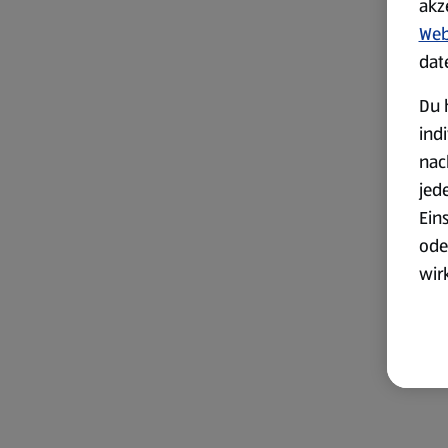
akz
Web
dat
Du 
ind
nac
jed
Ein
ode
wir
akt
wer
Weit
Dat
Übe