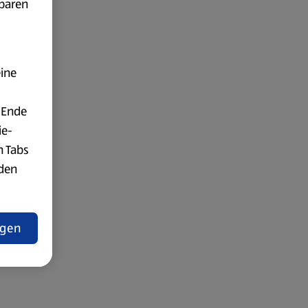
fbaren
eine
 Ende
ie-
n Tabs
rden
t
ngen