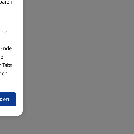
fbaren
eine
 Ende
ie-
n Tabs
rden
t
ngen