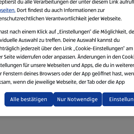
eptierst du alle Verarbeitungen der unter diesem Link aufru
seiten.
Dort findest du auch Informationen zur
enschutzrechtlichen Verantwortlichkeit jeder Webseite.
hast nach einem Klick auf „Einstellungen“ die Möglichkeit, d
ividuelle Auswahl zu treffen. Deine Auswahl kannst du
hträglich jederzeit über den Link „Cookie-Einstellungen“ am
er Seite widerrufen oder anpassen. Änderungen in den Cook
stellungen für unsere Webseiten und Apps, die du in weitere
r Fenstern deines Browsers oder der App geöffnet hast, we
ksam, wenn die jeweilige Webseite, der Tab oder die App
ualisiert oder geschlossen und anschließend wieder geöffne
den.
Alle bestätigen
Nur Notwendige
Einstellu
ere Informationen stellen wir dir in unserer
enschutzerklärung zur Verfügung.
rsicht der Webseitenbetreiber und Datenschutzerklärungen