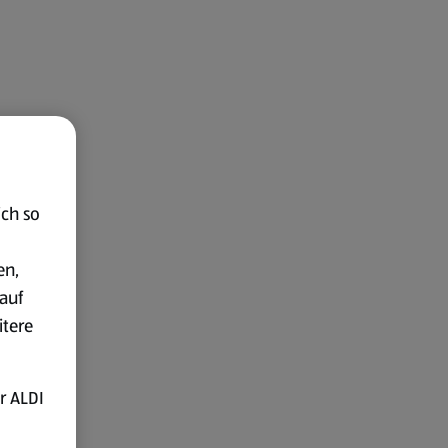
ich so
en,
auf
itere
r ALDI