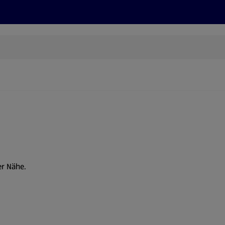
Rezepte und Tipps
Nachhaltigkeit
ALDI Services
er Nähe.