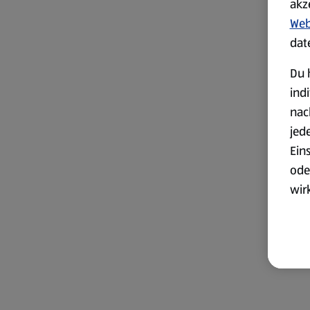
akz
Web
dat
Du 
ind
nac
jed
Ein
ode
wir
akt
wer
Weit
Dat
Übe