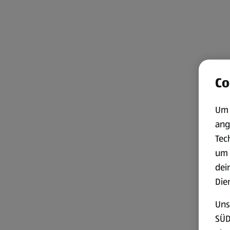
Co
Um 
ang
Tec
um 
dei
Die
Uns
SÜD