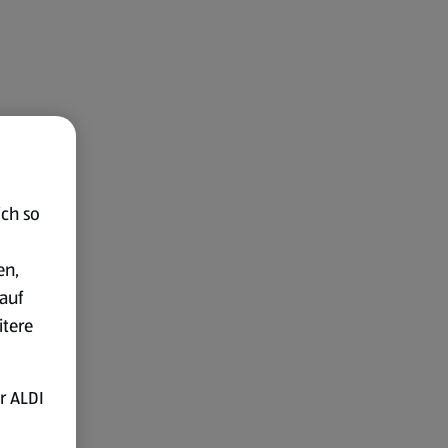
ich so
en,
auf
itere
r ALDI