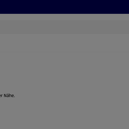
Rezepte und Tipps
Nachhaltigkeit
ALDI Services
er Nähe.