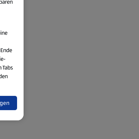
fbaren
eine
 Ende
ie-
n Tabs
rden
t
ngen