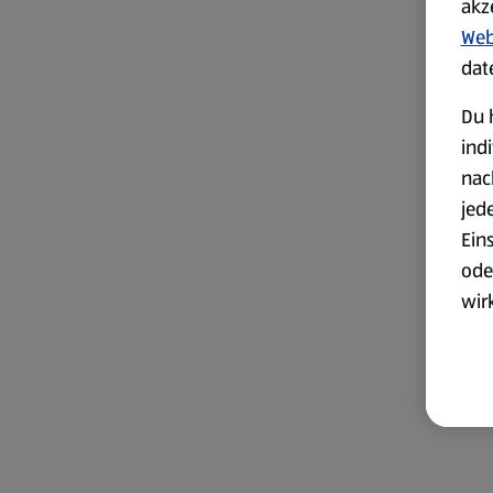
akz
Web
dat
Du 
ind
nac
jed
Ein
ode
wir
akt
wer
Weit
Dat
Übe