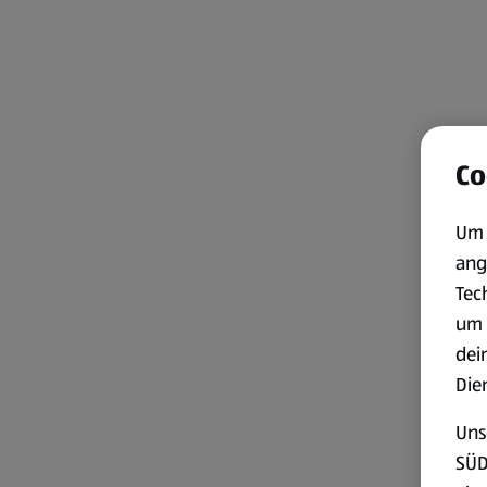
Co
Um 
ang
Tec
um 
dei
Die
Uns
SÜD