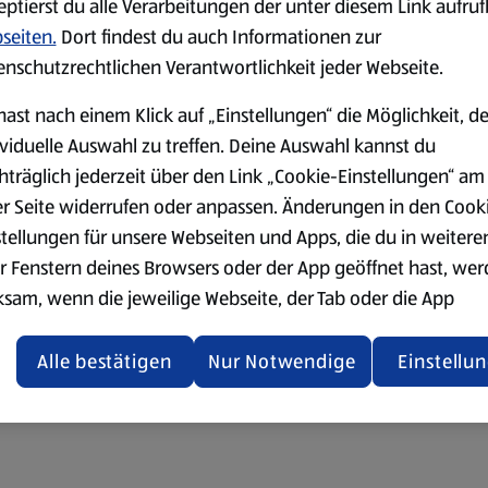
eptierst du alle Verarbeitungen der unter diesem Link aufru
seiten.
Dort findest du auch Informationen zur
enschutzrechtlichen Verantwortlichkeit jeder Webseite.
hast nach einem Klick auf „Einstellungen“ die Möglichkeit, d
ividuelle Auswahl zu treffen. Deine Auswahl kannst du
hträglich jederzeit über den Link „Cookie-Einstellungen“ am
er Seite widerrufen oder anpassen. Änderungen in den Cook
stellungen für unsere Webseiten und Apps, die du in weitere
r Fenstern deines Browsers oder der App geöffnet hast, we
ksam, wenn die jeweilige Webseite, der Tab oder die App
ualisiert oder geschlossen und anschließend wieder geöffne
den.
Alle bestätigen
Nur Notwendige
Einstellu
ere Informationen stellen wir dir in unserer
enschutzerklärung zur Verfügung.
rsicht der Webseitenbetreiber und Datenschutzerklärungen