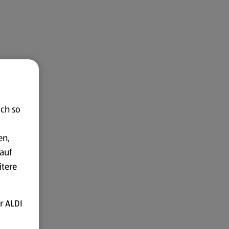
ich so
en,
auf
itere
r ALDI