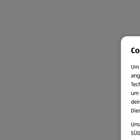
Co
Um 
ang
Tec
um 
dei
Die
Uns
SÜD