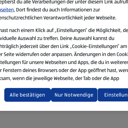
eptierst du alle Verarbeitungen der unter diesem Link aufru
seiten.
Dort findest du auch Informationen zur
enschutzrechtlichen Verantwortlichkeit jeder Webseite.
hast nach einem Klick auf „Einstellungen“ die Möglichkeit, d
ividuelle Auswahl zu treffen. Deine Auswahl kannst du
hträglich jederzeit über den Link „Cookie-Einstellungen“ am
er Seite widerrufen oder anpassen. Änderungen in den Cook
stellungen für unsere Webseiten und Apps, die du in weitere
r Fenstern deines Browsers oder der App geöffnet hast, we
ksam, wenn die jeweilige Webseite, der Tab oder die App
ualisiert oder geschlossen und anschließend wieder geöffne
den.
Alle bestätigen
Nur Notwendige
Einstellu
ere Informationen stellen wir dir in unserer
enschutzerklärung zur Verfügung.
rsicht der Webseitenbetreiber und Datenschutzerklärungen