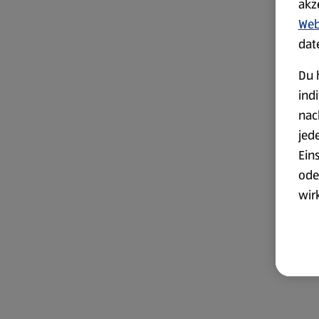
akz
Web
dat
Du 
ind
nac
jed
Ein
ode
wir
akt
wer
Weit
Dat
Übe