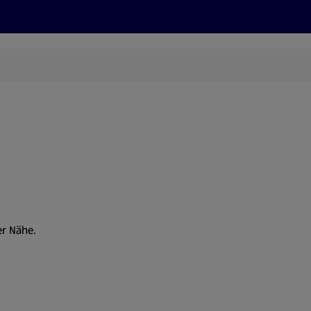
Rezepte und Tipps
Nachhaltigkeit
ALDI Services
er Nähe.