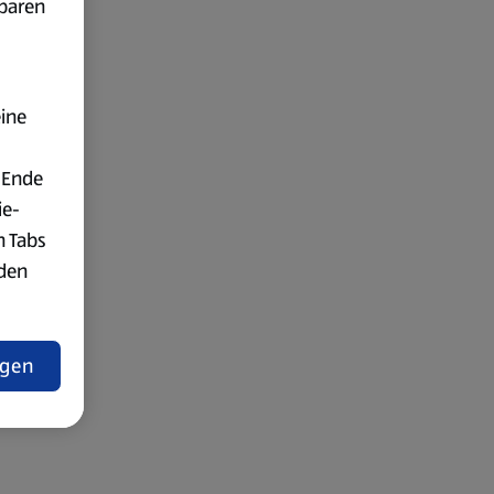
fbaren
eine
 Ende
ie-
n Tabs
rden
t
ngen