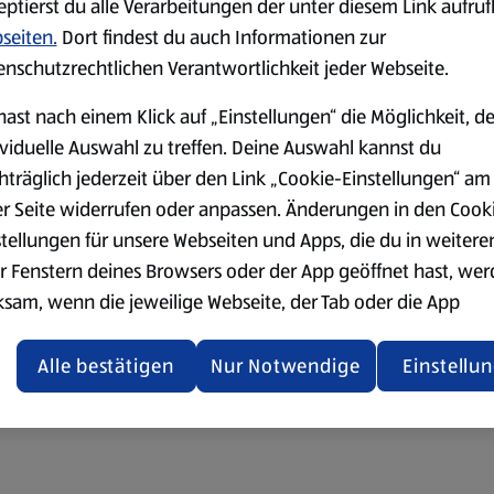
eptierst du alle Verarbeitungen der unter diesem Link aufru
seiten.
Dort findest du auch Informationen zur
enschutzrechtlichen Verantwortlichkeit jeder Webseite.
hast nach einem Klick auf „Einstellungen“ die Möglichkeit, d
ividuelle Auswahl zu treffen. Deine Auswahl kannst du
hträglich jederzeit über den Link „Cookie-Einstellungen“ am
er Seite widerrufen oder anpassen. Änderungen in den Cook
stellungen für unsere Webseiten und Apps, die du in weitere
r Fenstern deines Browsers oder der App geöffnet hast, we
ksam, wenn die jeweilige Webseite, der Tab oder die App
ualisiert oder geschlossen und anschließend wieder geöffne
den.
Alle bestätigen
Nur Notwendige
Einstellu
ere Informationen stellen wir dir in unserer
enschutzerklärung zur Verfügung.
rsicht der Webseitenbetreiber und Datenschutzerklärungen