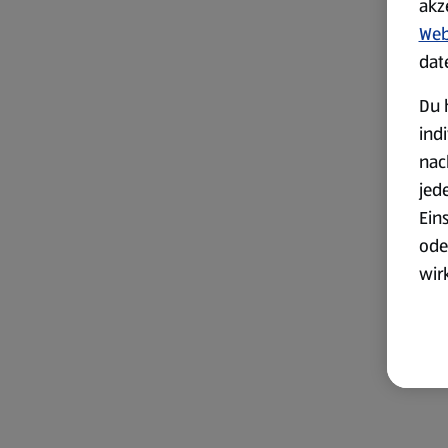
akz
Web
dat
Du 
ind
nac
jed
Ein
ode
wir
akt
wer
Weit
Dat
Übe