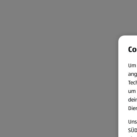
Co
Um 
ang
Tec
um 
dei
Die
Uns
SÜD