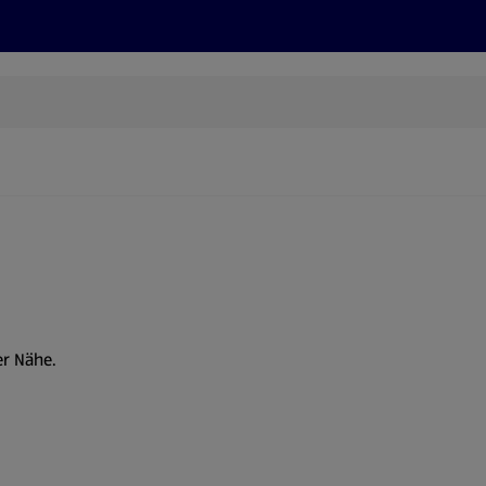
Rezepte und Tipps
Nachhaltigkeit
ALDI Services
er Nähe.