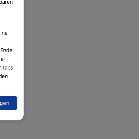
fbaren
eine
 Ende
ie-
n Tabs
rden
t
ngen