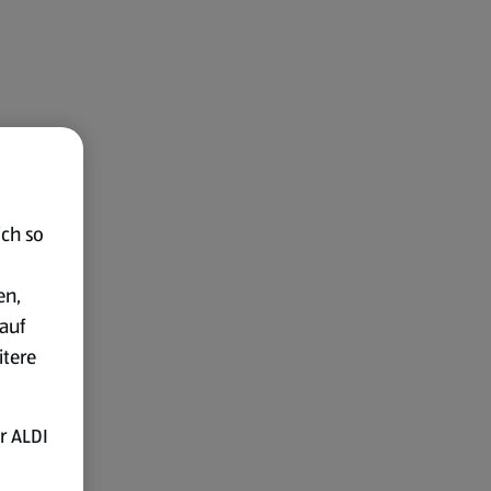
ich so
en,
auf
itere
r ALDI