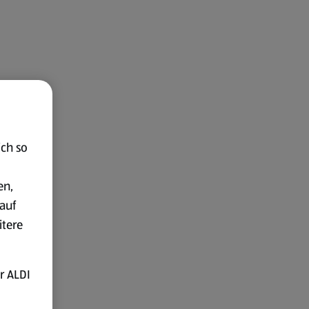
ich so
en,
auf
itere
r ALDI