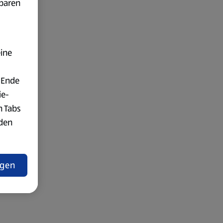
fbaren
eine
 Ende
ie-
n Tabs
rden
t
ngen