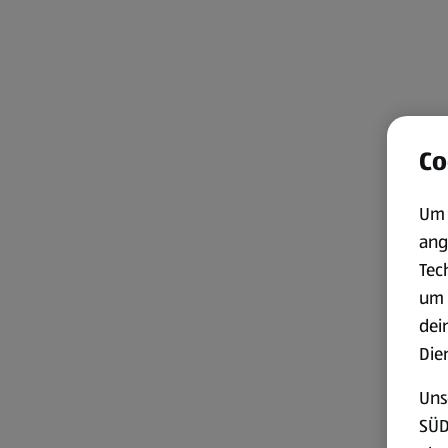
Co
Um 
ang
Tec
um 
dei
Die
Uns
SÜD