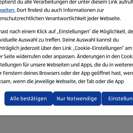
eptierst du alle Verarbeitungen der unter diesem Link aufru
seiten.
Dort findest du auch Informationen zur
enschutzrechtlichen Verantwortlichkeit jeder Webseite.
hast nach einem Klick auf „Einstellungen“ die Möglichkeit, d
ividuelle Auswahl zu treffen. Deine Auswahl kannst du
hträglich jederzeit über den Link „Cookie-Einstellungen“ am
er Seite widerrufen oder anpassen. Änderungen in den Cook
stellungen für unsere Webseiten und Apps, die du in weitere
r Fenstern deines Browsers oder der App geöffnet hast, we
ksam, wenn die jeweilige Webseite, der Tab oder die App
ualisiert oder geschlossen und anschließend wieder geöffne
den.
Alle bestätigen
Nur Notwendige
Einstellu
ere Informationen stellen wir dir in unserer
enschutzerklärung zur Verfügung.
rsicht der Webseitenbetreiber und Datenschutzerklärungen