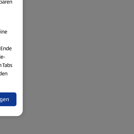
fbaren
eine
 Ende
ie-
n Tabs
rden
t
ngen