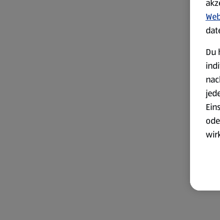
akz
Web
dat
Du 
ind
nac
jed
Ein
ode
wir
akt
wer
Weit
Dat
Übe