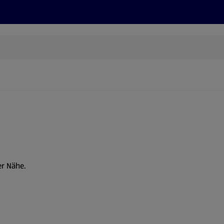
Rezepte und Tipps
Nachhaltigkeit
ALDI Services
er Nähe.