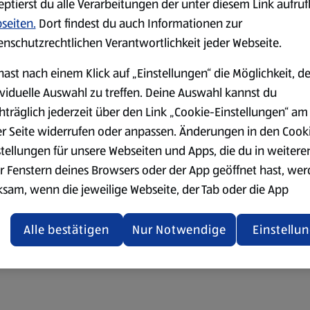
eptierst du alle Verarbeitungen der unter diesem Link aufru
seiten.
Dort findest du auch Informationen zur
enschutzrechtlichen Verantwortlichkeit jeder Webseite.
hast nach einem Klick auf „Einstellungen“ die Möglichkeit, d
ividuelle Auswahl zu treffen. Deine Auswahl kannst du
hträglich jederzeit über den Link „Cookie-Einstellungen“ am
er Seite widerrufen oder anpassen. Änderungen in den Cook
stellungen für unsere Webseiten und Apps, die du in weitere
r Fenstern deines Browsers oder der App geöffnet hast, we
ksam, wenn die jeweilige Webseite, der Tab oder die App
ualisiert oder geschlossen und anschließend wieder geöffne
den.
Alle bestätigen
Nur Notwendige
Einstellu
ere Informationen stellen wir dir in unserer
enschutzerklärung zur Verfügung.
rsicht der Webseitenbetreiber und Datenschutzerklärungen