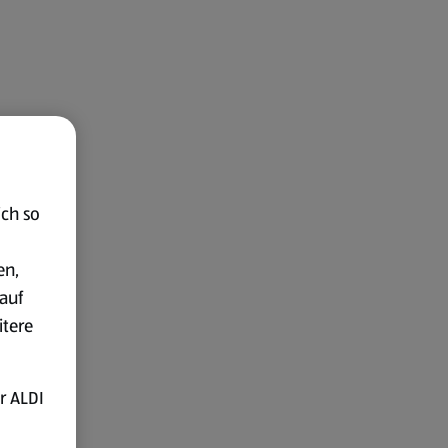
ich so
en,
auf
itere
r ALDI