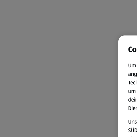
Co
Um 
ang
Tec
um 
dei
Die
Uns
SÜD