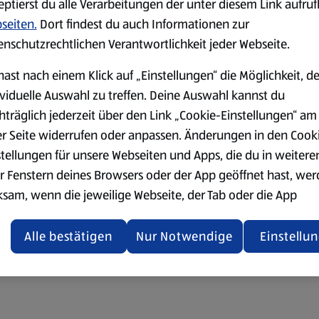
eptierst du alle Verarbeitungen der unter diesem Link aufru
seiten.
Dort findest du auch Informationen zur
enschutzrechtlichen Verantwortlichkeit jeder Webseite.
hast nach einem Klick auf „Einstellungen“ die Möglichkeit, d
ividuelle Auswahl zu treffen. Deine Auswahl kannst du
hträglich jederzeit über den Link „Cookie-Einstellungen“ am
er Seite widerrufen oder anpassen. Änderungen in den Cook
stellungen für unsere Webseiten und Apps, die du in weitere
r Fenstern deines Browsers oder der App geöffnet hast, we
ksam, wenn die jeweilige Webseite, der Tab oder die App
ualisiert oder geschlossen und anschließend wieder geöffne
den.
Alle bestätigen
Nur Notwendige
Einstellu
ere Informationen stellen wir dir in unserer
enschutzerklärung zur Verfügung.
rsicht der Webseitenbetreiber und Datenschutzerklärungen