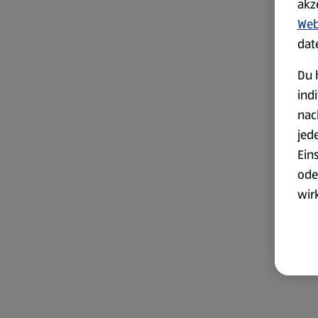
akz
Web
dat
Du 
ind
nac
jed
Ein
ode
wir
akt
wer
Weit
Dat
Übe