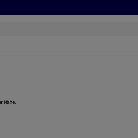
Rezepte und Tipps
Nachhaltigkeit
ALDI Services
er Nähe.