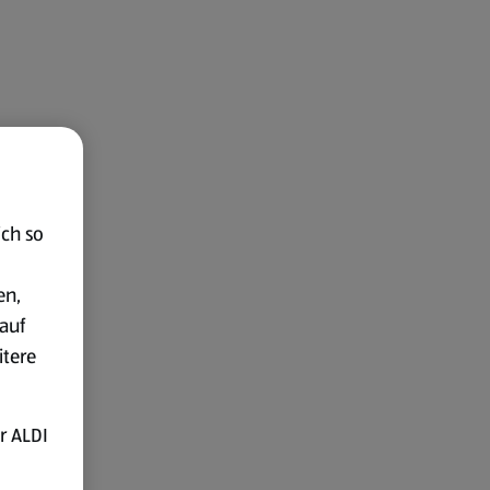
ich so
en,
auf
itere
r ALDI