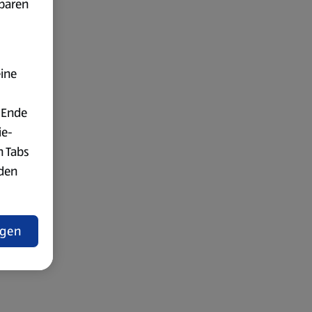
fbaren
eine
 Ende
ie-
n Tabs
rden
t
ngen