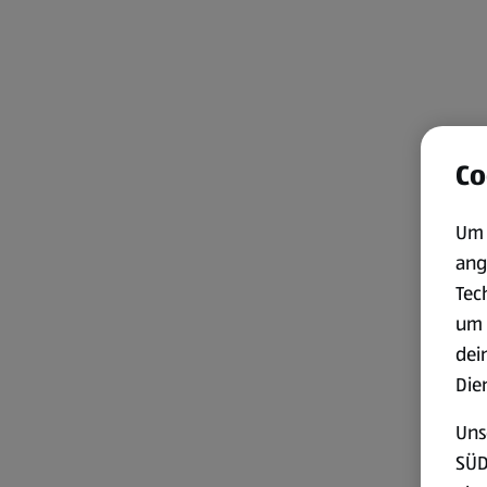
Co
Um 
ang
Tec
um 
dei
Die
Uns
SÜD