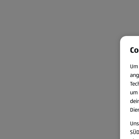
Co
Um 
ang
Tec
um 
dei
Die
Uns
SÜD