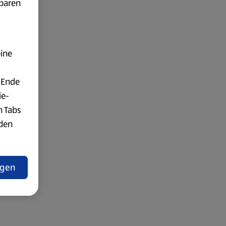
fbaren
eine
 Ende
ie-
n Tabs
rden
t
ngen