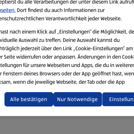
eptierst du alle Verarbeitungen der unter diesem Link aufru
seiten.
Dort findest du auch Informationen zur
enschutzrechtlichen Verantwortlichkeit jeder Webseite.
hast nach einem Klick auf „Einstellungen“ die Möglichkeit, d
ividuelle Auswahl zu treffen. Deine Auswahl kannst du
hträglich jederzeit über den Link „Cookie-Einstellungen“ am
er Seite widerrufen oder anpassen. Änderungen in den Cook
stellungen für unsere Webseiten und Apps, die du in weitere
r Fenstern deines Browsers oder der App geöffnet hast, we
ksam, wenn die jeweilige Webseite, der Tab oder die App
ualisiert oder geschlossen und anschließend wieder geöffne
den.
Alle bestätigen
Nur Notwendige
Einstellu
ere Informationen stellen wir dir in unserer
enschutzerklärung zur Verfügung.
rsicht der Webseitenbetreiber und Datenschutzerklärungen