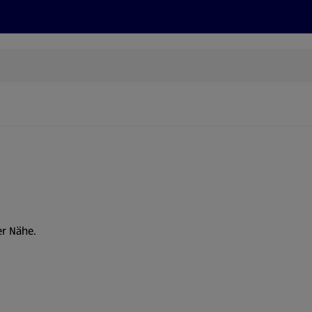
Rezepte und Tipps
Nachhaltigkeit
ALDI Services
er Nähe.