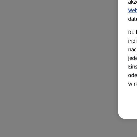
akz
Web
dat
Du 
ind
nac
jed
Ein
ode
wir
akt
wer
Weit
Dat
Übe