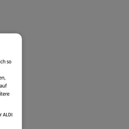
ich so
en,
auf
itere
r ALDI