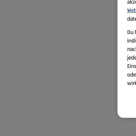
akz
Web
dat
Du 
ind
nac
jed
Ein
ode
wir
akt
wer
Weit
Dat
Übe