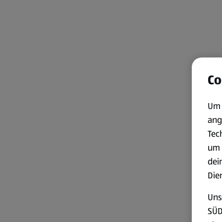
Co
Um 
ang
Tec
um 
dei
Die
Uns
SÜD