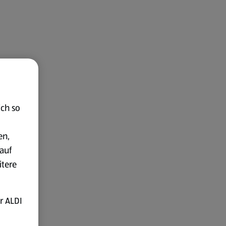
ich so
en,
auf
itere
r ALDI