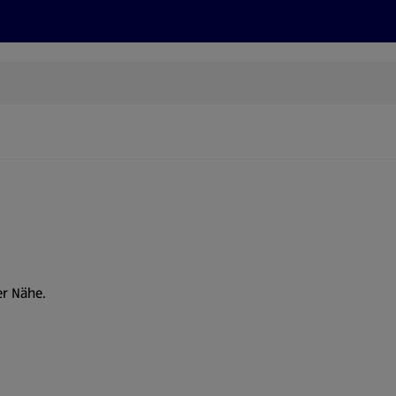
Rezepte und Tipps
Nachhaltigkeit
ALDI Services
er Nähe.