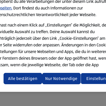
eptierst du alle Verarbeitungen der unter diesem Link aufru
seiten.
Dort findest du auch Informationen zur
enschutzrechtlichen Verantwortlichkeit jeder Webseite.
hast nach einem Klick auf „Einstellungen“ die Möglichkeit, d
ividuelle Auswahl zu treffen. Deine Auswahl kannst du
hträglich jederzeit über den Link „Cookie-Einstellungen“ am
er Seite widerrufen oder anpassen. Änderungen in den Cook
stellungen für unsere Webseiten und Apps, die du in weitere
r Fenstern deines Browsers oder der App geöffnet hast, we
ksam, wenn die jeweilige Webseite, der Tab oder die App
ualisiert oder geschlossen und anschließend wieder geöffne
den.
Alle bestätigen
Nur Notwendige
Einstellu
ere Informationen stellen wir dir in unserer
enschutzerklärung zur Verfügung.
rsicht der Webseitenbetreiber und Datenschutzerklärungen