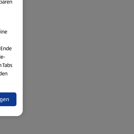
fbaren
eine
 Ende
ie-
n Tabs
rden
t
ngen