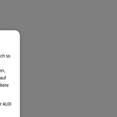
ich so
en,
auf
itere
r ALDI