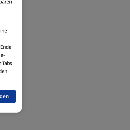
fbaren
eine
 Ende
ie-
n Tabs
rden
t
ngen