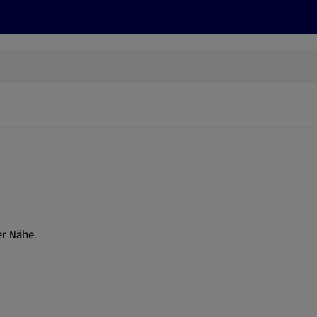
Rezepte und Tipps
Nachhaltigkeit
ALDI Services
er Nähe.