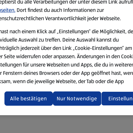
eptierst du alle Verarbeitungen der unter diesem Link aufru
seiten.
Dort findest du auch Informationen zur
enschutzrechtlichen Verantwortlichkeit jeder Webseite.
hast nach einem Klick auf „Einstellungen“ die Möglichkeit, d
ividuelle Auswahl zu treffen. Deine Auswahl kannst du
hträglich jederzeit über den Link „Cookie-Einstellungen“ am
er Seite widerrufen oder anpassen. Änderungen in den Cook
stellungen für unsere Webseiten und Apps, die du in weitere
r Fenstern deines Browsers oder der App geöffnet hast, we
ksam, wenn die jeweilige Webseite, der Tab oder die App
ualisiert oder geschlossen und anschließend wieder geöffne
den.
Alle bestätigen
Nur Notwendige
Einstellu
ere Informationen stellen wir dir in unserer
enschutzerklärung zur Verfügung.
rsicht der Webseitenbetreiber und Datenschutzerklärungen