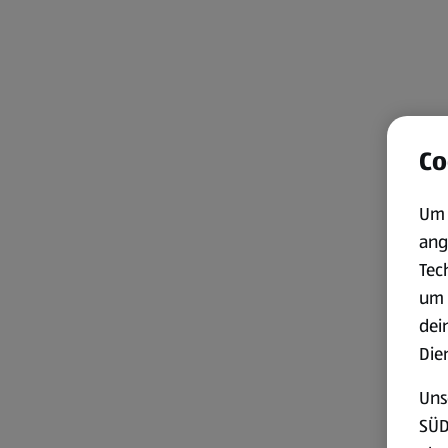
Co
Um 
ang
Tec
um 
dei
Die
Uns
SÜD