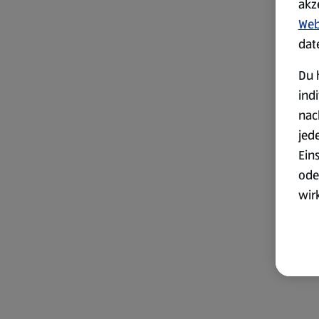
akz
Web
dat
Du 
ind
nac
jed
Ein
ode
wir
akt
wer
Weit
Dat
Übe