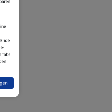
fbaren
eine
 Ende
ie-
n Tabs
rden
t
ngen