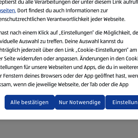
eptierst du alle Verarbeitungen der unter diesem Link aufru
seiten.
Dort findest du auch Informationen zur
enschutzrechtlichen Verantwortlichkeit jeder Webseite.
hast nach einem Klick auf „Einstellungen“ die Möglichkeit, d
ividuelle Auswahl zu treffen. Deine Auswahl kannst du
hträglich jederzeit über den Link „Cookie-Einstellungen“ am
er Seite widerrufen oder anpassen. Änderungen in den Cook
stellungen für unsere Webseiten und Apps, die du in weitere
r Fenstern deines Browsers oder der App geöffnet hast, we
ksam, wenn die jeweilige Webseite, der Tab oder die App
ualisiert oder geschlossen und anschließend wieder geöffne
den.
Alle bestätigen
Nur Notwendige
Einstellu
ere Informationen stellen wir dir in unserer
enschutzerklärung zur Verfügung.
rsicht der Webseitenbetreiber und Datenschutzerklärungen