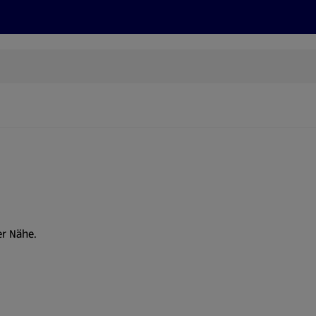
Rezepte und Tipps
Nachhaltigkeit
ALDI Services
er Nähe.