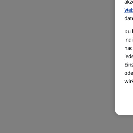
akz
Web
dat
Du 
ind
nac
jed
Ein
ode
wir
akt
wer
Weit
Dat
Übe