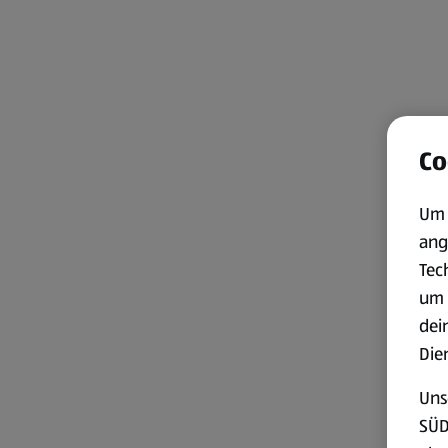
Co
Um 
ang
Tec
um 
dei
Die
Uns
SÜD