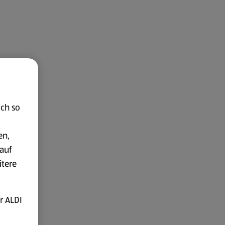
ich so
en,
auf
itere
r ALDI