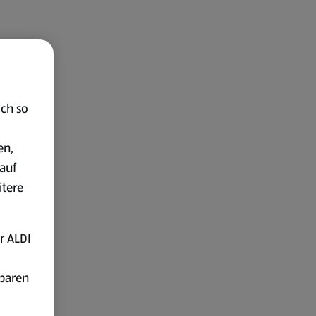
ich so
en,
auf
itere
r ALDI
fbaren