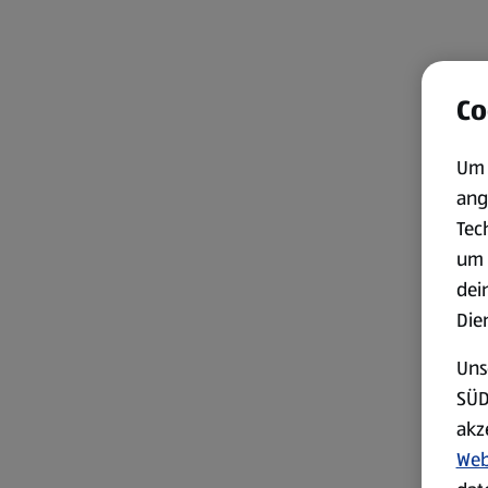
Co
Um 
ang
Tec
um 
dei
Die
Uns
SÜD
akz
Web