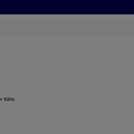
Rezepte und Tipps
Nachhaltigkeit
ALDI Services
er Nähe.