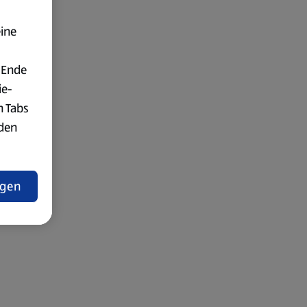
eine
 Ende
ie-
n Tabs
rden
t
ngen