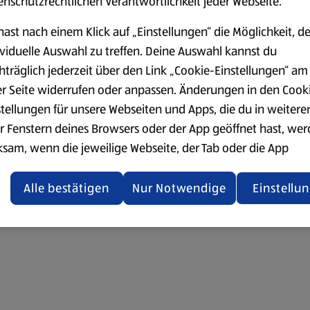
enschutzrechtlichen Verantwortlichkeit jeder Webseite.
hast nach einem Klick auf „Einstellungen“ die Möglichkeit, d
ividuelle Auswahl zu treffen. Deine Auswahl kannst du
hträglich jederzeit über den Link „Cookie-Einstellungen“ am
er Seite widerrufen oder anpassen. Änderungen in den Cook
stellungen für unsere Webseiten und Apps, die du in weitere
r Fenstern deines Browsers oder der App geöffnet hast, we
ksam, wenn die jeweilige Webseite, der Tab oder die App
ualisiert oder geschlossen und anschließend wieder geöffne
den.
Alle bestätigen
Nur Notwendige
Einstellu
ere Informationen stellen wir dir in unserer
enschutzerklärung zur Verfügung.
rsicht der Webseitenbetreiber und Datenschutzerklärungen