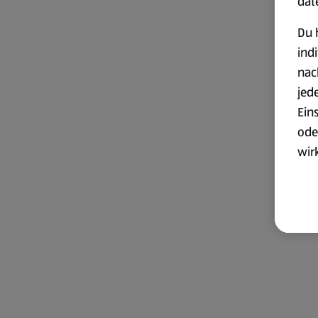
dat
Du 
ind
nac
jed
Ein
ode
wir
akt
wer
Weit
Dat
Übe