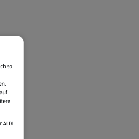
ich so
en,
auf
itere
r ALDI