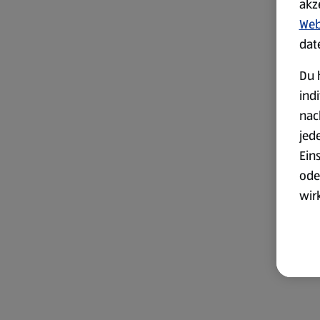
akz
Web
dat
Du 
ind
nac
jed
Ein
ode
wir
akt
wer
Weit
Dat
Übe