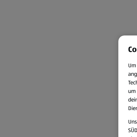
Co
Um 
ang
Tec
um 
dei
Die
Uns
SÜD