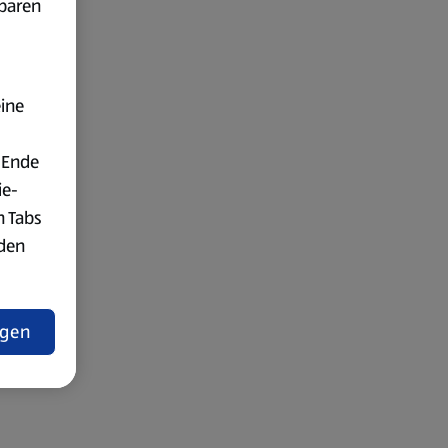
fbaren
eine
 Ende
ie-
n Tabs
rden
t
ngen