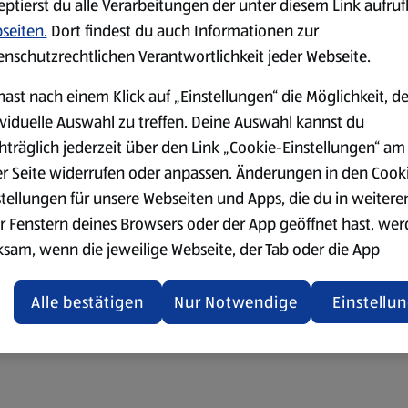
eptierst du alle Verarbeitungen der unter diesem Link aufru
seiten.
Dort findest du auch Informationen zur
enschutzrechtlichen Verantwortlichkeit jeder Webseite.
hast nach einem Klick auf „Einstellungen“ die Möglichkeit, d
ividuelle Auswahl zu treffen. Deine Auswahl kannst du
hträglich jederzeit über den Link „Cookie-Einstellungen“ am
er Seite widerrufen oder anpassen. Änderungen in den Cook
stellungen für unsere Webseiten und Apps, die du in weitere
r Fenstern deines Browsers oder der App geöffnet hast, we
ksam, wenn die jeweilige Webseite, der Tab oder die App
ualisiert oder geschlossen und anschließend wieder geöffne
den.
Alle bestätigen
Nur Notwendige
Einstellu
ere Informationen stellen wir dir in unserer
enschutzerklärung zur Verfügung.
rsicht der Webseitenbetreiber und Datenschutzerklärungen